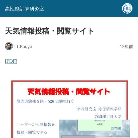
高性能計算研究室
天気情報投稿・閲覧サイト
T.Kouya
12年前
[
PDF
]