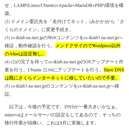
せ，LAMP(Linux(Ubuntu)+Apache+MariaDB+PHP)環境を構
築。
(2) ドメイン委託先を「名付けてネット」(みかか)から「さ
くらのドメイン」に変更手続き。
(3) cs-tklab.na-inet.jpのWebコンテンツをcs-tklab3.na-inet.jpへ
移設，動作確認を行う。
メンドクサイのでWordpress以外
のAliasは設定無し。
(4) (2)の完了を待ってcs-tklab.na-inet.jpのOSアップデート作
業を行う。Ubuntu 22.04にアップデートを行う。
Slave DNS
は既にさくらインターネットに移していたいので不要。
(5) cs-tklab3.na-inet.jpのコンテンツをcs-tklab.na-inet.jpへ移
設。
以下は，今後の予定です。DNSが一番大きいかなぁ。
minervaはメールサーバの設定もしてあるので，そっちの
移行作業が頭痛い。これは8月に実施します。