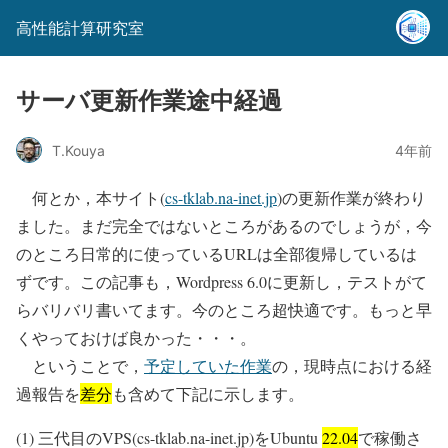
高性能計算研究室
サーバ更新作業途中経過
T.Kouya
4年前
何とか，本サイト(
cs-tklab.na-inet.jp
)の更新作業が終わり
ました。まだ完全ではないところがあるのでしょうが，今
のところ日常的に使っているURLは全部復帰しているは
ずです。この記事も，Wordpress 6.0に更新し，テストがて
らバリバリ書いてます。今のところ超快適です。もっと早
くやっておけば良かった・・・。
ということで，
予定していた作業
の，現時点における経
過報告を
差分
も含めて下記に示します。
(1) 三代目のVPS(cs-tklab.na-inet.jp)をUbuntu
22.04
で稼働さ