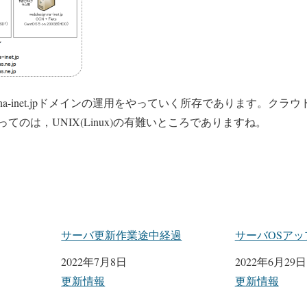
-inet.jpドメインの運用をやっていく所存であります。クラ
てのは，UNIX(Linux)の有難いところでありますね。
サーバ更新作業途中経過
サーバOSア
日付
2022年7月8日
日付
2022年6月29日
関連理由
更新情報
関連理由
更新情報