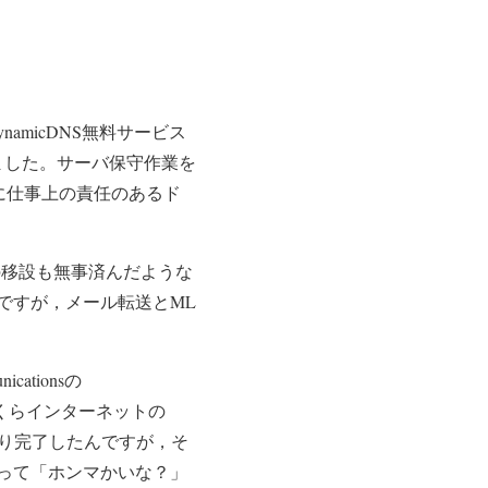
設(DynamicDNS無料サービス
りました。サーバ保守作業を
一気に仕事上の責任のあるド
Sの移設も無事済んだような
ですが，メール転送とML
ationsの
まま，さくらインターネットの
さり完了したんですが，そ
って「ホンマかいな？」