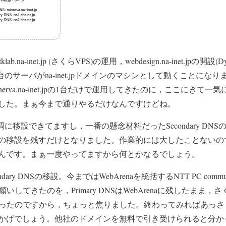
na-inet.jp (さくらVPS)の運用，webdesign.na-inet.jpの開
台のサーバがna-inet.jpドメインのマシンとして動くことにな
erva.na-inet.jpの1台だけで運用してきたのに，ここにきて
した。まぁ今まで通りやるだけなんですけどね。
に移設できてますし，一番の懸念材料だったSecondary DN
の移設を残すだけとなりました。作業的には大したことないの
んです。まぁ一度やってますから何とかなるでしょう。
y DNSの移設。今まではWebArenaを統括するNTT PC communic
e.jp)にお願いしてきたのを，Primary DNSはWebArenaに残した
なったのですから，ちょっと焦りました。終わってみればあっ
かげでしょう。他社のドメインを無料で引き受けられると分か