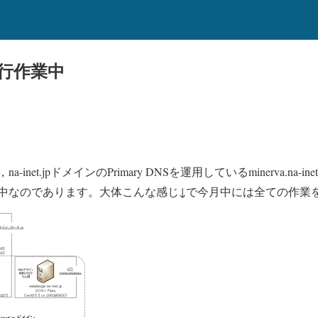
S移行作業中
.jpドメインのPrimary DNSを運用しているminerva.na-inet.jp(We
中なのであります。大体こんな感じ↓で今月中には全ての作業