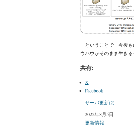
ということで，今後もna
ウハウがそのまま生きるっ
共有:
X
Facebook
サーバ更新(2)
日付
2022年8月5日
関連理由
更新情報