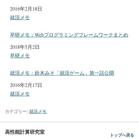
日付
2016年2月18日
関連理由
就活メモ
卒研メモ：Webプログラミングフレームワークまとめ
日付
2018年5月2日
関連理由
卒研メモ
就活メモ：鈴木みそ「就活ゲーム」第一話公開
日付
2016年2月17日
関連理由
就活メモ
カテゴリー:
就活メモ
高性能計算研究室
トップへ戻る