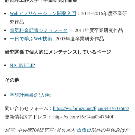
Webアプリケーション開発入門
：2014+2016年度卒業研
究作品
電気料金節電シミュレータ
： 2011年度卒業研究作品
一日で学ぶWeb技術
: 2005年度卒業研究作品
研究関係で個人的にメンテナンスしているページ
NA-INET.JP
その他
卒研計画書
(
記入例
)
問い合わせフォーム：
https://ws.formzu.net/fgen/S437637662/
更新情報Xアドレス： https://x.com/16c14aa0b47540f
居室: 中央棟704研究室 (月火水木
出張日
以外の昼休みはだ