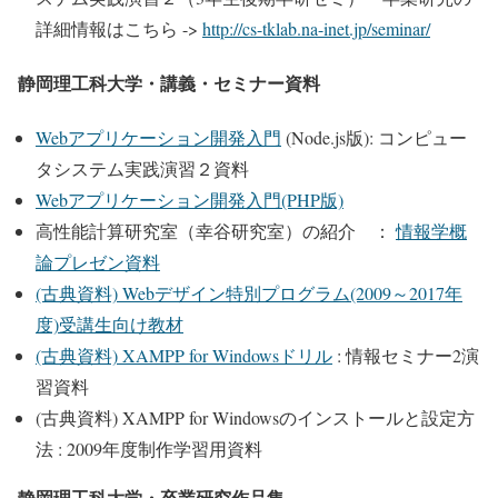
詳細情報はこちら ->
http://cs-tklab.na-inet.jp/seminar/
静岡理工科大学・講義・セミナー資料
Webアプリケーション開発入門
(Node.js版): コンピュー
タシステム実践演習２資料
Webアプリケーション開発入門(PHP版)
高性能計算研究室（幸谷研究室）の紹介 ：
情報学概
論プレゼン資料
(古典資料) Webデザイン特別プログラム(2009～2017年
度)受講生向け教材
(古典資料) XAMPP for Windowsドリル
: 情報セミナー2演
習資料
(古典資料) XAMPP for Windowsのインストールと設定方
法
: 2009年度制作学習用資料
静岡理工科大学・卒業研究作品集