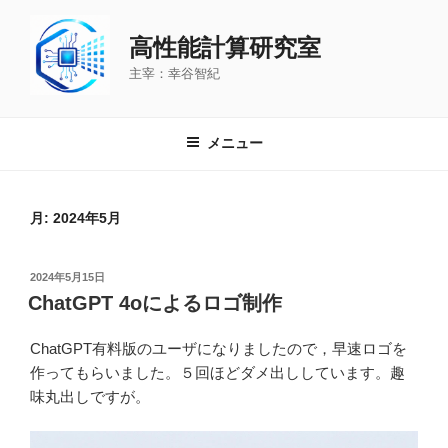
コ
ン
高性能計算研究室
テ
主宰：幸谷智紀
ン
ツ
へ
メニュー
ス
キ
ッ
月:
2024年5月
プ
投
2024年5月15日
稿
ChatGPT 4oによるロゴ制作
日:
ChatGPT有料版のユーザになりましたので，早速ロゴを
作ってもらいました。５回ほどダメ出ししています。趣
味丸出しですが。