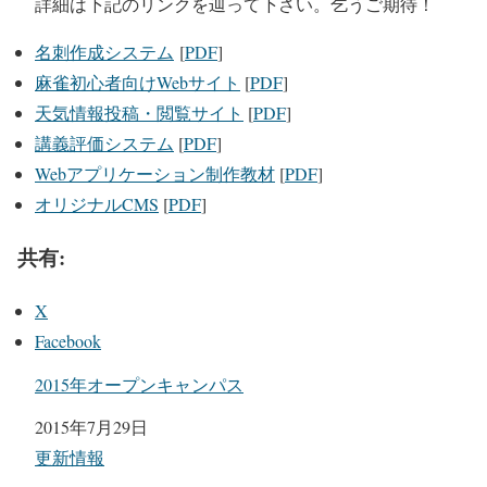
詳細は下記のリンクを辿って下さい。乞うご期待！
名刺作成システム
[
PDF
]
麻雀初心者向けWebサイト
[
PDF
]
天気情報投稿・閲覧サイト
[
PDF
]
講義評価システム
[
PDF
]
Webアプリケーション制作教材
[
PDF
]
オリジナルCMS
[
PDF
]
共有:
X
Facebook
2015年オープンキャンパス
日付
2015年7月29日
関連理由
更新情報