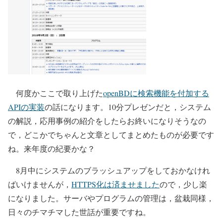
何度かここで取り上げた
openBDに検索機能を付加する
APIの実装
の話になります。10分プレゼンだと，システム
の解説，応用事例の紹介をしたらお終いになりそうなの
で，どこかでちゃんと文章としてまとめたものが必要です
ね。来年度の紀要かな？
8月中にシステムのブラッシュアップをしておかなけれ
ばいけませんが，
HTTPS化は済ませました
ので，少し楽
になりました。サーバやプログラムの管理は，盆栽同様，
日々のチマチマした世話が重要ですね。