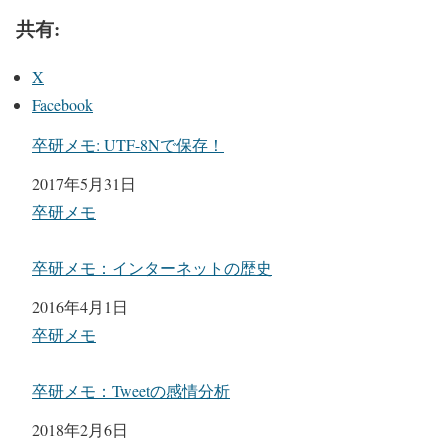
共有:
X
Facebook
卒研メモ: UTF-8Nで保存！
日付
2017年5月31日
関連理由
卒研メモ
卒研メモ：インターネットの歴史
日付
2016年4月1日
関連理由
卒研メモ
卒研メモ：Tweetの感情分析
日付
2018年2月6日