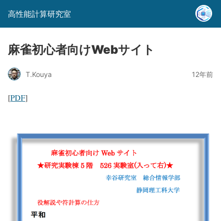
高性能計算研究室
麻雀初心者向けWebサイト
T.Kouya
12年前
[
PDF
]