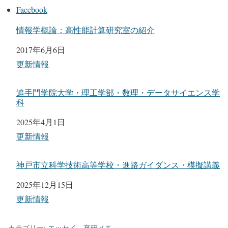
Facebook
情報学概論：高性能計算研究室の紹介
日付
2017年6月6日
関連理由
更新情報
追手門学院大学・理工学部・数理・データサイエンス学
科
日付
2025年4月1日
関連理由
更新情報
神戸市立科学技術高等学校・進路ガイダンス・模擬講義
日付
2025年12月15日
関連理由
更新情報
カテゴリー:
エッセイ
、
卒研メモ