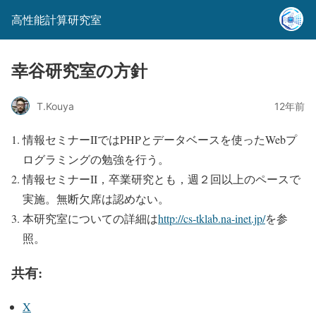
高性能計算研究室
幸谷研究室の方針
T.Kouya
12年前
情報セミナーIIではPHPとデータベースを使ったWebプ
ログラミングの勉強を行う。
情報セミナーII，卒業研究とも，週２回以上のペースで
実施。無断欠席は認めない。
本研究室についての詳細は
http://cs-tklab.na-inet.jp/
を参
照。
共有:
X