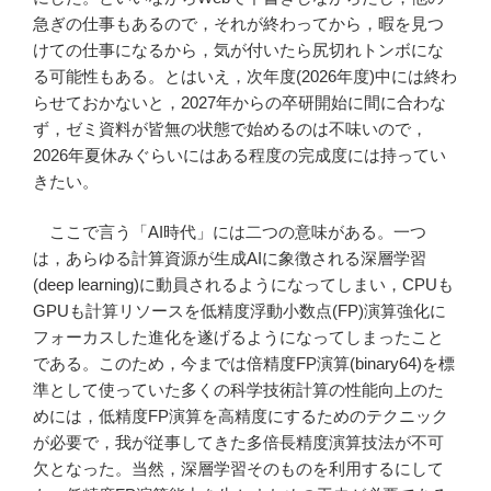
急ぎの仕事もあるので，それが終わってから，暇を見つ
けての仕事になるから，気が付いたら尻切れトンボにな
る可能性もある。とはいえ，次年度(2026年度)中には終わ
らせておかないと，2027年からの卒研開始に間に合わな
ず，ゼミ資料が皆無の状態で始めるのは不味いので，
2026年夏休みぐらいにはある程度の完成度には持ってい
きたい。
ここで言う「AI時代」には二つの意味がある。一つ
は，あらゆる計算資源が生成AIに象徴される深層学習
(deep learning)に動員されるようになってしまい，CPUも
GPUも計算リソースを低精度浮動小数点(FP)演算強化に
フォーカスした進化を遂げるようになってしまったこと
である。このため，今までは倍精度FP演算(binary64)を標
準として使っていた多くの科学技術計算の性能向上のた
めには，低精度FP演算を高精度にするためのテクニック
が必要で，我が従事してきた多倍長精度演算技法が不可
欠となった。当然，深層学習そのものを利用するにして