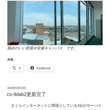
眺めのいい部屋＠安威キャンパス です。
共有:
X
Facebook
投
2025年2月19日
稿
cs-tklab2更新完了
日:
さくらインターネットに間借りしている3台のサーバイ