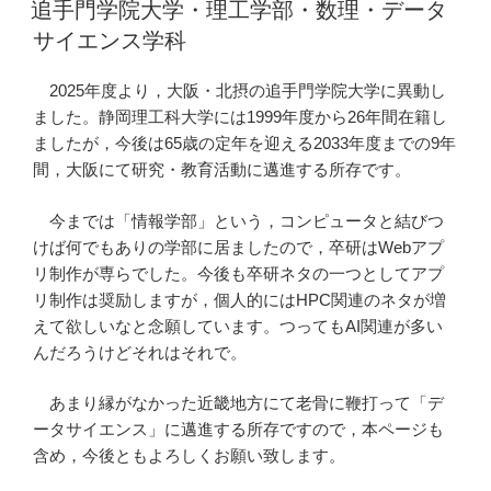
稿
追手門学院大学・理工学部・数理・データ
日:
サイエンス学科
2025年度より，大阪・北摂の追手門学院大学に異動し
ました。静岡理工科大学には1999年度から26年間在籍し
ましたが，今後は65歳の定年を迎える2033年度までの9年
間，大阪にて研究・教育活動に邁進する所存です。
今までは「情報学部」という，コンピュータと結びつ
けば何でもありの学部に居ましたので，卒研はWebアプ
リ制作が専らでした。今後も卒研ネタの一つとしてアプ
リ制作は奨励しますが，個人的にはHPC関連のネタが増
えて欲しいなと念願しています。つってもAI関連が多い
んだろうけどそれはそれで。
あまり縁がなかった近畿地方にて老骨に鞭打って「デ
ータサイエンス」に邁進する所存ですので，本ページも
含め，今後ともよろしくお願い致します。