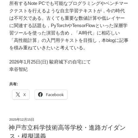
所有するNote PCでも可能なプログラミングやベンチマー
クテストを行えるような自主学習テキストが，今の時代
は不可欠である。古くても重要な数値計算や低レイヤー
に関連する話題も，PyTorchやTensorFlowといった深層学
習ツールを使った演習も含め，「AI時代」に相応しい
「高性能計算」の入門用テキストを目指し，本blogに記事
を積み重ねていきたいと考えている。
2026年1月25日(日) 駿府城下の自宅にて
幸谷智紀
共有:
X
Facebook
投
2025年12月15日
稿
神戸市立科学技術高等学校・進路ガイダン
日:
ス・模擬講義