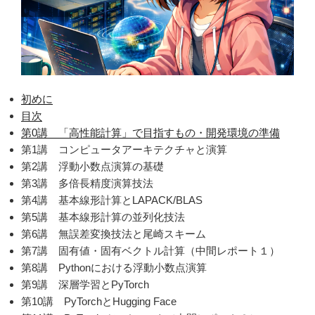
初めに
目次
第0講 「高性能計算」で目指すもの・開発環境の準備
第1講 コンピュータアーキテクチャと演算
第2講 浮動小数点演算の基礎
第3講 多倍長精度演算技法
第4講 基本線形計算とLAPACK/BLAS
第5講 基本線形計算の並列化技法
第6講 無誤差変換技法と尾崎スキーム
第7講 固有値・固有ベクトル計算（中間レポート１）
第8講 Pythonにおける浮動小数点演算
第9講 深層学習とPyTorch
第10講 PyTorchとHugging Face