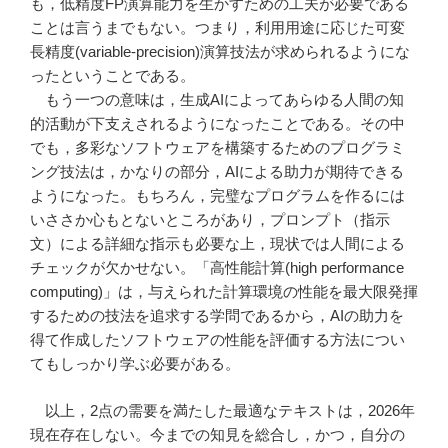
も，低精度FP演算能力を生かすための工夫が必要である
ことは言うまでもない。つまり，利用用途に応じた可変
長精度(variable-precision)演算技法が求められるようにな
ったということである。
もう一つの意味は，生成AIによってあらゆる人間の知
的活動が下支えされるようになったことである。その中
でも，多彩なソフトウェアを構築するためのプログラミ
ング技法は，かなりの部分，AIによる助力が期待できる
ようになった。もちろん，完璧なプログラムを作るには
いささか心もとないところがあり，プロンプト（指示
文）による詳細な指示も必要な上，現状では人間による
チェックが欠かせない。「高性能計算(high performance
computing)」は，与えられた計算環境の性能を最大限発揮
するための技法を追求する学問であるから，AIの助力を
得て作成したソフトウェアの性能を評価する方法につい
てもしっかり学ぶ必要がある。
以上，2点の需要を満たした最適なテキストは，2026年
現在存在しない。今までの知見を総合し，かつ，自分の