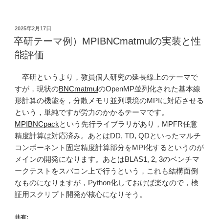
投
2025年2月17日
稿
卒研テーマ例）MPIBNCmatmulの実装と性
日:
能評価
卒研というより，教員個人研究の延長線上のテーマで
すが，現状の
BNCmatmul
のOpenMP並列化された基本線
形計算の機能を，分散メモリ並列環境のMPIに対応させる
という，単純ですが労力のかかるテーマです。
MPIBNCpack
という先行ライブラリがあり，MPFR任意
精度計算は対応済み。あとはDD, TD, QDといったマルチ
コンポーネント固定精度計算部分をMPI化するというのが
メインの開発になります。あとはBLAS1, 2, 3のベンチマ
ークテストをスパコン上で行うという，これも結構面倒
なものになりますが，Python化しておけば楽なので，検
証用スクリプト開発が核心になりそう。
共有: