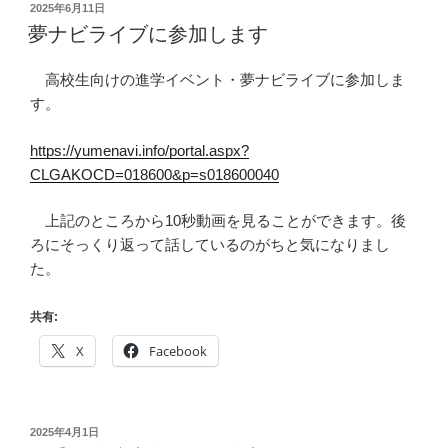
投
2025年6月11日
稿
夢ナビライブに参加します
日:
高校生向けの進学イベント・夢ナビライブに参加しま
す。
https://yumenavi.info/portal.aspx?
CLGAKOCD=018600&p=s018600040
上記のところから10秒動画を見ることができます。後
ろにそっくり返って話しているのがちと気になりまし
た。
共有:
X
Facebook
投
2025年4月1日