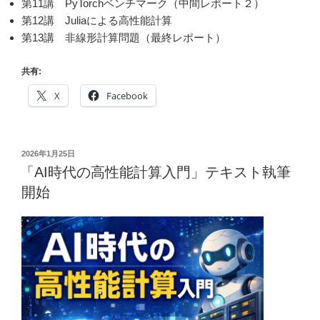
第11講 PyTorchベンチマーク（中間レポート２）
第12講 Juliaによる高性能計算
第13講 非線形計算問題（最終レポート）
共有:
X
Facebook
投
2026年1月25日
稿
「AI時代の高性能計算入門」テキスト執筆
日:
開始