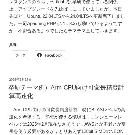
ンスタンスのうち，cs-tklab2は卒研で使っている関係
上，アップグレードを先延ばしにしていましたが，本日
先ほど，Ubuntu 22.04LTSから24.04LTSへ更新完了しまし
た。一応ApacheもPHP (7.4→8.3)も動いているようです
が，不都合あるようでしたらチマチマ直していきます。
共有:
X
Facebook
投
2025年2月18日
稿
卒研テーマ例）Arm CPU向け可変長精度計
日:
算高速化
Arm CPU向けの可変長精度計算，特にBLASレベルの高
速化を希求する。SVEが使える環境は，コンシューマレ
ベルでは2025年2月現在なさそうで，AWSとか不老とか富
岳を使う必要があるが，とりあえず128bit SIMDのNEON