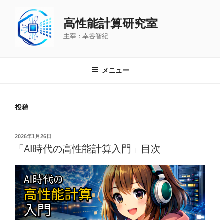
コ
ン
高性能計算研究室
テ
主宰：幸谷智紀
ン
ツ
へ
メニュー
ス
キ
ッ
投稿
プ
投
2026年1月26日
稿
「AI時代の高性能計算入門」目次
日: