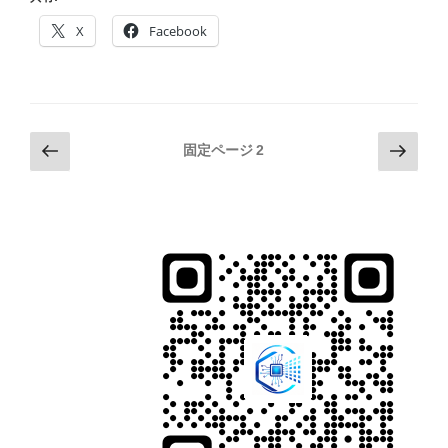
X
Facebook
投
前
次
固定ページ
2
の
の
稿
ペ
ペ
の
ー
ー
ペ
ジ
ジ
ー
ジ
送
り