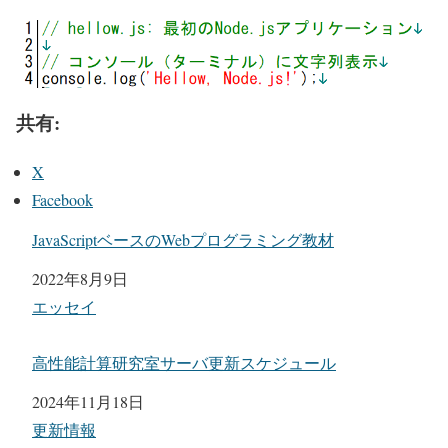
共有:
X
Facebook
JavaScriptベースのWebプログラミング教材
日付
2022年8月9日
関連理由
エッセイ
高性能計算研究室サーバ更新スケジュール
日付
2024年11月18日
関連理由
更新情報