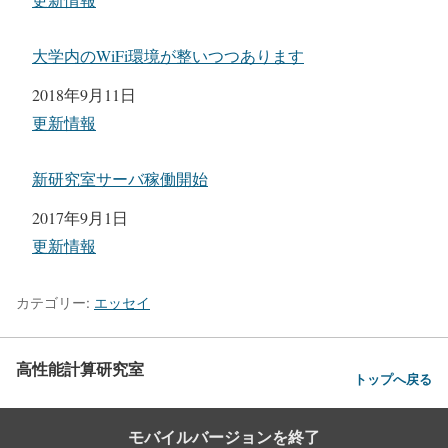
大学内のWiFi環境が整いつつあります
日付
2018年9月11日
関連理由
更新情報
新研究室サーバ稼働開始
日付
2017年9月1日
関連理由
更新情報
カテゴリー:
エッセイ
高性能計算研究室
トップへ戻る
モバイルバージョンを終了