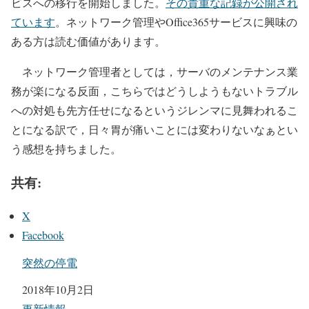
ビスへの移行を開始しました。
その貴重な記録が公開され
ています
。ネットワーク管理やOffice365サービスに興味の
ある方は読む価値があります。
ネットワーク管理者としては，サーバのメンテナンス業
務が楽になる反面，こちらではどうしようもないトラブル
への対処も先方任せになるというジレンマに見舞われるこ
とになる訳で，日々胃が痛いことには変わりないなぁとい
う感想を持ちました。
共有:
X
Facebook
突然の停電
日付
2018年10月2日
関連理由
更新情報